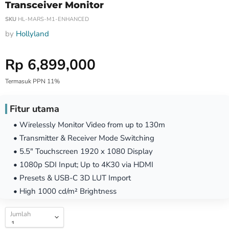
Transceiver Monitor
SKU
HL-MARS-M1-ENHANCED
by
Hollyland
Harga Special
Rp 6,899,000
Termasuk PPN 11%
Fitur utama
• Wirelessly Monitor Video from up to 130m
• Transmitter & Receiver Mode Switching
• 5.5" Touchscreen 1920 x 1080 Display
• 1080p SDI Input; Up to 4K30 via HDMI
• Presets & USB-C 3D LUT Import
• High 1000 cd/m² Brightness
Jumlah