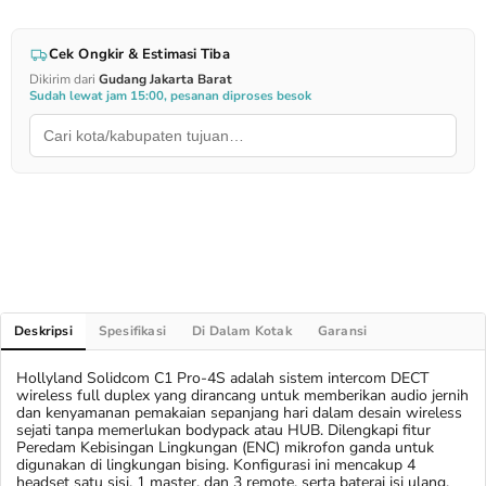
Cek Ongkir & Estimasi Tiba
Dikirim dari
Gudang Jakarta Barat
Sudah lewat jam 15:00, pesanan diproses besok
Deskripsi
Spesifikasi
Di Dalam Kotak
Garansi
Hollyland Solidcom C1 Pro-4S adalah sistem intercom DECT
wireless full duplex yang dirancang untuk memberikan audio jernih
dan kenyamanan pemakaian sepanjang hari dalam desain wireless
sejati tanpa memerlukan bodypack atau HUB. Dilengkapi fitur
Peredam Kebisingan Lingkungan (ENC) mikrofon ganda untuk
digunakan di lingkungan bising. Konfigurasi ini mencakup 4
headset satu sisi, 1 master, dan 3 remote, serta baterai isi ulang,