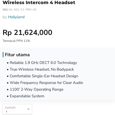
Wireless Intercom 4 Headset
SKU
HL-SOL-C1-PRO-4S
by
Hollyland
Harga Special
Rp 21,624,000
Termasuk PPN 11%
Fitur utama
• Reliable 1.9 GHz DECT 6.0 Technology
• True-Wireless Headset, No Bodypack
• Comfortable Single-Ear Headset Design
• Wide Frequency Response for Clear Audio
• 1100' 2-Way Operating Range
• Expandable System
Jumlah