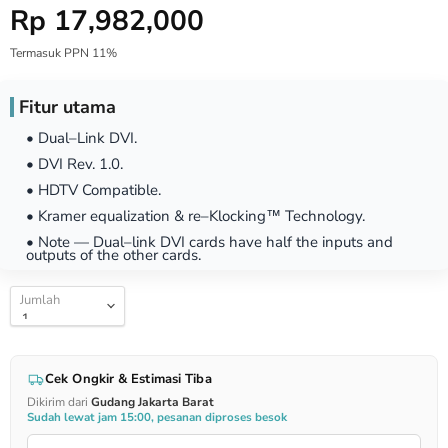
Harga Special
Rp 17,982,000
Termasuk PPN 11%
Fitur utama
• Dual–Link DVI.
• DVI Rev. 1.0.
• HDTV Compatible.
• Kramer equalization & re–Klocking™ Technology.
• Note — Dual–link DVI cards have half the inputs and
outputs of the other cards.
Jumlah
Cek Ongkir & Estimasi Tiba
Dikirim dari
Gudang Jakarta Barat
Sudah lewat jam 15:00, pesanan diproses besok