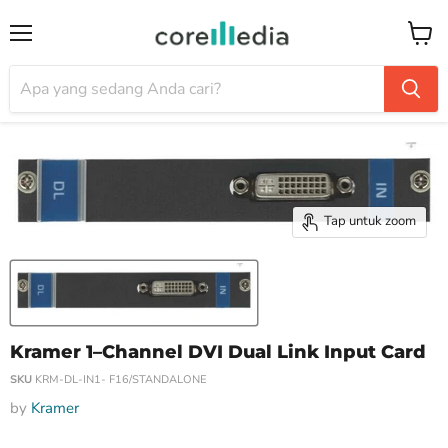
Menu
Keran
Tap untuk zoom
Kramer 1–Channel DVI Dual Link Input Card
SKU
KRM-DL-IN1- F16/STANDALONE
by
Kramer