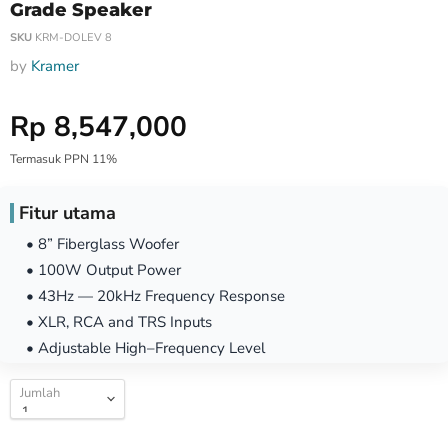
Grade Speaker
SKU
KRM-DOLEV 8
by
Kramer
Harga Special
Rp 8,547,000
Termasuk PPN 11%
Fitur utama
• 8” Fiberglass Woofer
• 100W Output Power
• 43Hz — 20kHz Frequency Response
• XLR, RCA and TRS Inputs
• Adjustable High–Frequency Level
Jumlah