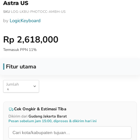
Astra US
SKU
LOG-LKBU-PHOTOCC-AMBH-US
by
LogicKeyboard
Harga Special
Rp 2,618,000
Termasuk PPN 11%
Fitur utama
Jumlah
Cek Ongkir & Estimasi Tiba
Dikirim dari
Gudang Jakarta Barat
Pesan sebelum jam 15:00, diproses & dikirim hari ini