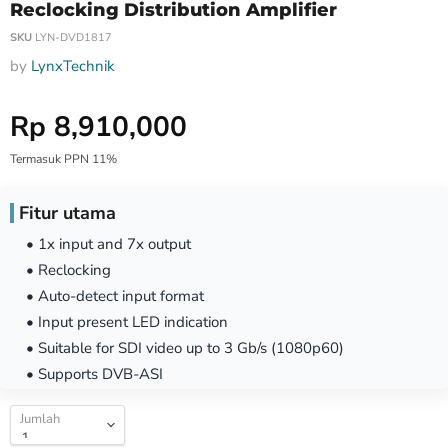
Reclocking Distribution Amplifier
SKU
LYN-DVD1817
by
LynxTechnik
Harga Special
Rp 8,910,000
Termasuk PPN 11%
Fitur utama
• 1x input and 7x output
• Reclocking
• Auto-detect input format
• Input present LED indication
• Suitable for SDI video up to 3 Gb/s (1080p60)
• Supports DVB-ASI
Jumlah