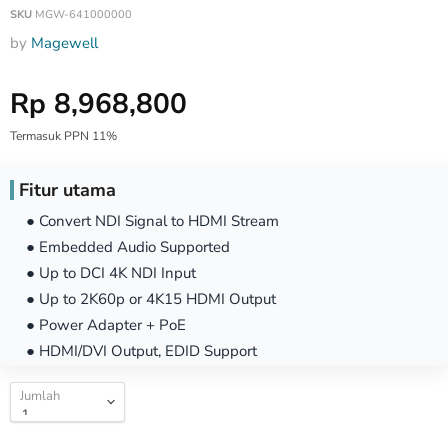
SKU
MGW-641000000
by
Magewell
Harga Special
Rp 8,968,800
Termasuk PPN 11%
Fitur utama
● Convert NDI Signal to HDMI Stream
● Embedded Audio Supported
● Up to DCI 4K NDI Input
● Up to 2K60p or 4K15 HDMI Output
● Power Adapter + PoE
● HDMI/DVI Output, EDID Support
Jumlah