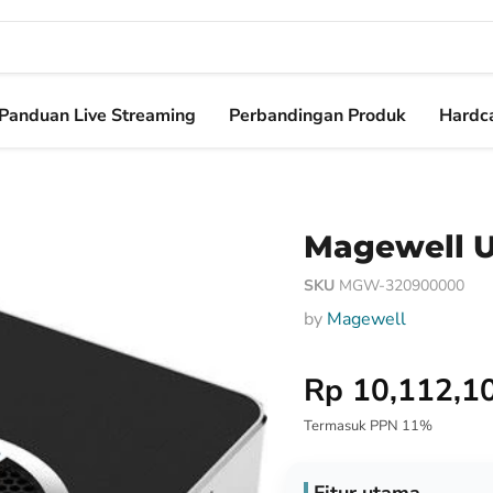
Panduan Live Streaming
Perbandingan Produk
Hardca
Magewell U
SKU
MGW-320900000
by
Magewell
Harga Special
Rp 10,112,1
Termasuk PPN 11%