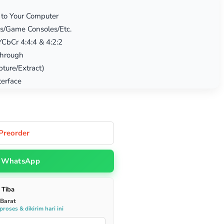
 to Your Computer
s/Game Consoles/Etc.
YCbCr 4:4:4 & 4:2:2
Through
ture/Extract)
terface
Preorder
WhatsApp
 Tiba
 Barat
roses & dikirim hari ini