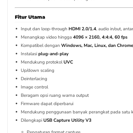
Fitur Utama
Input dan loop-through
HDMI 2.0/1.4
, audio in/out, an
Menangkap video hingga
4096 × 2160, 4:4:4, 60 fps
Kompatibel dengan
Windows, Mac, Linux, dan Chrom
Instalasi
plug-and-play
Mendukung protokol
UVC
Up/down scaling
Deinterlacing
Image control
Beragam opsi ruang warna output
Firmware dapat diperbarui
Mendukung penggunaan banyak perangkat pada satu 
Dilengkapi
USB Capture Utility V3
Pengaturan format capture