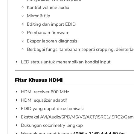
Kontrol volume audio
Mirror & flip
Editing dan import EDID
Pembaruan firmware
Ekspor laporan diagnosis
Berbagai fungsi tambahan seperti cropping, deinter
LED status untuk menampilkan kondisi input
Fitur Khusus HDMI
HDMI receiver 600 MHz
HDMI equalizer adaptif
EDID yang dapat dikustomisasi
Ekstraksi AVI/Audio/SPD/MS/VS/ACP/ISRC1/ISRC2/Gam
Dukungan colorimetry lengkap
Mendukung input hingga
4096 × 2160 4:4:4 60 fps