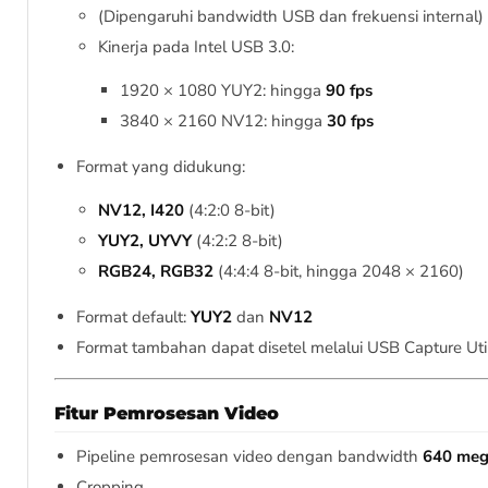
(Dipengaruhi bandwidth USB dan frekuensi internal)
Kinerja pada Intel USB 3.0:
1920 × 1080 YUY2: hingga
90 fps
3840 × 2160 NV12: hingga
30 fps
Format yang didukung:
NV12, I420
(4:2:0 8-bit)
YUY2, UYVY
(4:2:2 8-bit)
RGB24, RGB32
(4:4:4 8-bit, hingga 2048 × 2160)
Format default:
YUY2
dan
NV12
Format tambahan dapat disetel melalui USB Capture Util
Fitur Pemrosesan Video
Pipeline pemrosesan video dengan bandwidth
640 meg
Cropping