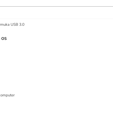
tarmuka USB 3.0
e OS
komputer