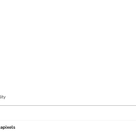
ity
apixels