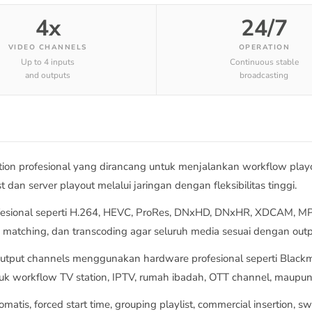
4x
24/7
VIDEO CHANNELS
OPERATION
Up to 4 inputs
Continuous stable
and outputs
broadcasting
on profesional yang dirancang untuk menjalankan workflow playou
t dan server playout melalui jaringan dengan fleksibilitas tinggi.
ofesional seperti H.264, HEVC, ProRes, DNxHD, DNxHR, XDCAM, M
io matching, dan transcoding agar seluruh media sesuai dengan ou
output channels menggunakan hardware profesional seperti Blackm
tuk workflow TV station, IPTV, rumah ibadah, OTT channel, maupun 
atis, forced start time, grouping playlist, commercial insertion, s