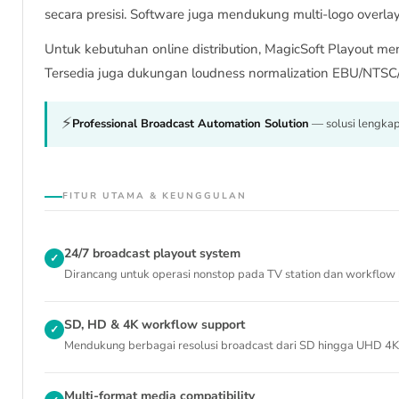
secara presisi. Software juga mendukung multi-logo overlay, 
Untuk kebutuhan online distribution, MagicSoft Playout 
Tersedia juga dukungan loudness normalization EBU/NTSC/
⚡
Professional Broadcast Automation Solution
— solusi lengkap
FITUR UTAMA & KEUNGGULAN
24/7 broadcast playout system
✓
Dirancang untuk operasi nonstop pada TV station dan workflow 
SD, HD & 4K workflow support
✓
Mendukung berbagai resolusi broadcast dari SD hingga UHD 4K
Multi-format media compatibility