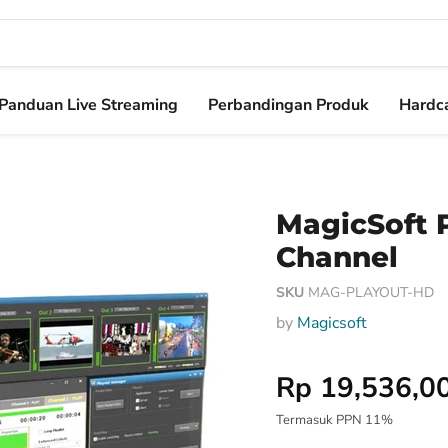
Panduan Live Streaming
Perbandingan Produk
Hardca
MagicSoft P
Channel
SKU
MAG-PLAYOUT-HD
by
Magicsoft
Harga Special
Rp 19,536,0
Termasuk PPN 11%