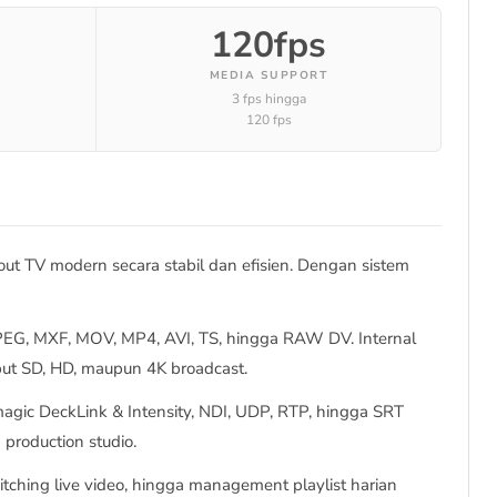
120fps
MEDIA SUPPORT
3 fps hingga
120 fps
t TV modern secara stabil dan efisien. Dengan sistem
PEG, MXF, MOV, MP4, AVI, TS, hingga RAW DV. Internal
tput SD, HD, maupun 4K broadcast.
agic DeckLink & Intensity, NDI, UDP, RTP, hingga SRT
production studio.
witching live video, hingga management playlist harian