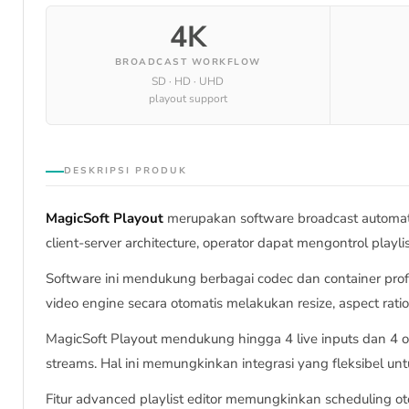
4K
BROADCAST WORKFLOW
SD · HD · UHD
playout support
DESKRIPSI PRODUK
MagicSoft Playout
merupakan software broadcast automati
client-server architecture, operator dapat mengontrol playlis
Software ini mendukung berbagai codec dan container pr
video engine secara otomatis melakukan resize, aspect rat
MagicSoft Playout mendukung hingga 4 live inputs dan 4 
streams. Hal ini memungkinkan integrasi yang fleksibel un
Fitur advanced playlist editor memungkinkan scheduling otom