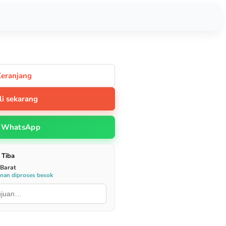
Keranjang
li sekarang
WhatsApp
 Tiba
 Barat
anan diproses besok