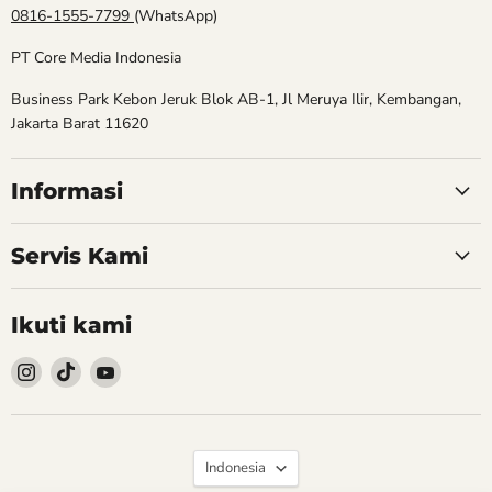
0816-1555-7799
(WhatsApp)
PT Core Media Indonesia
Business Park Kebon Jeruk Blok AB-1, Jl Meruya Ilir, Kembangan,
Jakarta Barat 11620
Informasi
Servis Kami
Ikuti kami
Follow
Follow
Follow
kami
kami
kami
Instagram
TikTok
YouTube
Bahasa
Indonesia