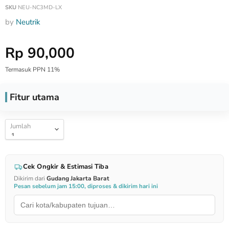
SKU
NEU-NC3MD-LX
by
Neutrik
Harga Special
Rp 90,000
Termasuk PPN 11%
Fitur utama
Jumlah
Cek Ongkir & Estimasi Tiba
Dikirim dari
Gudang Jakarta Barat
Pesan sebelum jam 15:00, diproses & dikirim hari ini