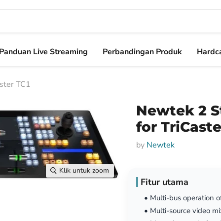
Panduan Live Streaming
Perbandingan Produk
Hardca
aster TC1
Newtek 2 St
for TriCaste
by
Newtek
Klik untuk zoom
Fitur utama
• Multi-bus operation 
• Multi-source video m