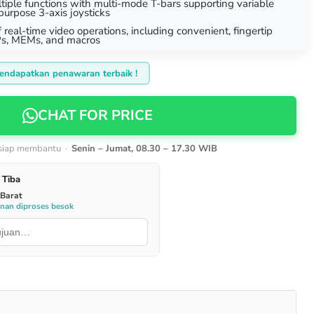
tiple functions with multi-mode T-bars supporting variable
-purpose 3-axis joysticks
real-time video operations, including convenient, fingertip
Ps, MEMs, and macros
endapatkan penawaran terbaik !
CHAT FOR PRICE
 siap membantu ·
Senin – Jumat, 08.30 – 17.30 WIB
 Tiba
 Barat
anan diproses besok