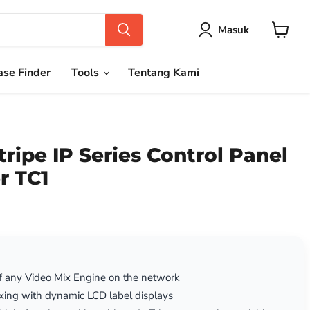
Masuk
Keranja
se Finder
Tools
Tentang Kami
ripe IP Series Control Panel
r TC1
of any Video Mix Engine on the network
ixing with dynamic LCD label displays