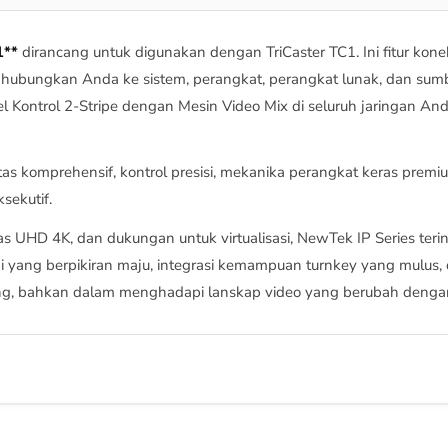
1**
dirancang untuk digunakan dengan TriCaster TC1. Ini fitur kone
nghubungkan Anda ke sistem, perangkat, perangkat lunak, dan su
 Kontrol 2-Stripe dengan Mesin Video Mix di seluruh jaringan And
s komprehensif, kontrol presisi, mekanika perangkat keras premi
sekutif.
as UHD 4K, dan dukungan untuk virtualisasi, NewTek IP Series terint
 yang berpikiran maju, integrasi kemampuan turnkey yang mulus, 
ng, bahkan dalam menghadapi lanskap video yang berubah dengan