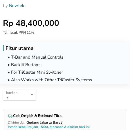
by
Newtek
Harga Special
Rp 48,400,000
Termasuk PPN 11%
Fitur utama
• T-Bar and Manual Controls
• Backlit Buttons
• For TriCaster Mini Switcher
• Also Works with Other TriCaster Systems
Jumlah
Cek Ongkir & Estimasi Tiba
Dikirim dari
Gudang Jakarta Barat
Pesan sebelum jam 15:00, diproses & dikirim hari ini