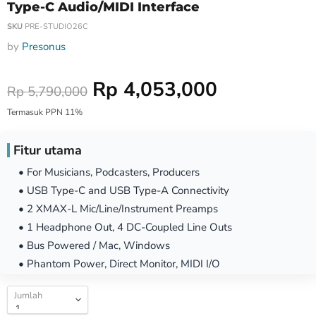
Type-C Audio/MIDI Interface
SKU
PRE-STUDIO26C
by
Presonus
Harga Special
Rp 4,053,000
Harga
Rp 5,790,000
Termasuk PPN 11%
Fitur utama
• For Musicians, Podcasters, Producers
• USB Type-C and USB Type-A Connectivity
• 2 XMAX-L Mic/Line/Instrument Preamps
• 1 Headphone Out, 4 DC-Coupled Line Outs
• Bus Powered / Mac, Windows
• Phantom Power, Direct Monitor, MIDI I/O
Jumlah