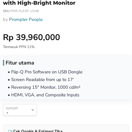
with High-Bright Monitor
SKU
PMR-FLEXP-15HB
by
Prompter People
Harga Special
Rp 39,960,000
Termasuk PPN 11%
Fitur utama
• Flip-Q Pro Software on USB Dongle
• Screen Readable from up to 17'
• Reversing 15" Monitor, 1000 cd/m²
• HDMI, VGA, and Composite Inputs
Jumlah
Cek Ongkir & Estimasi Tiba