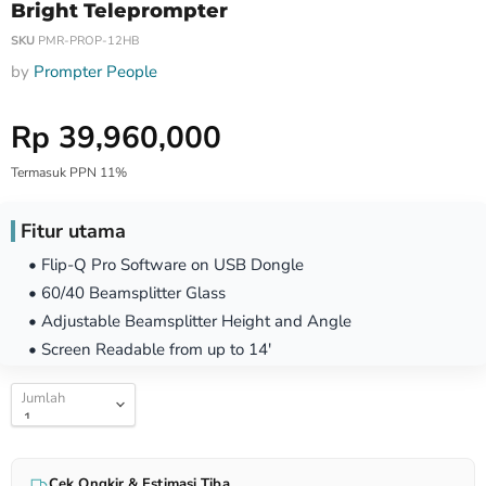
Bright Teleprompter
SKU
PMR-PROP-12HB
by
Prompter People
Harga Special
Rp 39,960,000
Termasuk PPN 11%
Fitur utama
• Flip-Q Pro Software on USB Dongle
• 60/40 Beamsplitter Glass
• Adjustable Beamsplitter Height and Angle
• Screen Readable from up to 14'
Jumlah
Cek Ongkir & Estimasi Tiba