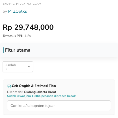
SKU
PTZ-PT20X-NDI-ZCAM
by
PTZOptics
Harga Special
Rp 29,748,000
Termasuk PPN 11%
Fitur utama
Jumlah
Cek Ongkir & Estimasi Tiba
Dikirim dari
Gudang Jakarta Barat
Sudah lewat jam 15:00, pesanan diproses besok