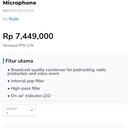
Microphone
SKU
BROADCASTER
by
Rode
Harga Special
Rp 7,449,000
Termasuk PPN 11%
Fitur utama
• Broadcast-quality condenser for podcasting, radio
production and voice-overs
• Internal pop filter
• High-pass filter
• On-air' indicator LED
Jumlah