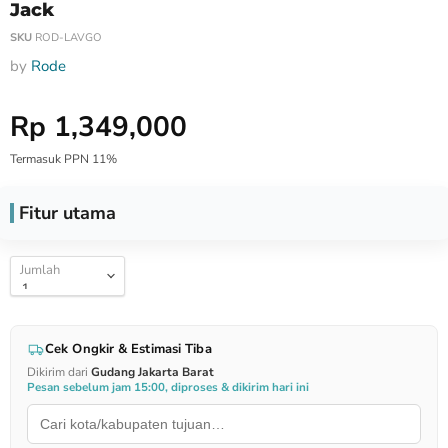
Jack
SKU
ROD-LAVGO
by
Rode
Harga Special
Rp 1,349,000
Termasuk PPN 11%
Fitur utama
Jumlah
Cek Ongkir & Estimasi Tiba
Dikirim dari
Gudang Jakarta Barat
Pesan sebelum jam 15:00, diproses & dikirim hari ini