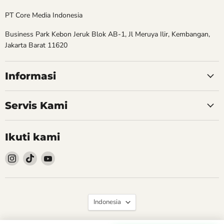
PT Core Media Indonesia
Business Park Kebon Jeruk Blok AB-1, Jl Meruya Ilir, Kembangan,
Jakarta Barat 11620
Informasi
Servis Kami
Ikuti kami
Follow
Follow
Follow
kami
kami
kami
Instagram
TikTok
YouTube
Bahasa
Indonesia