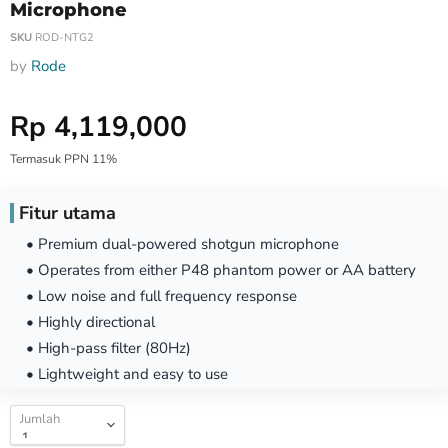
Microphone
SKU
ROD-NTG2
by
Rode
Harga Special
Rp 4,119,000
Termasuk PPN 11%
Fitur utama
• Premium dual-powered shotgun microphone
• Operates from either P48 phantom power or AA battery
• Low noise and full frequency response
• Highly directional
• High-pass filter (80Hz)
• Lightweight and easy to use
Jumlah