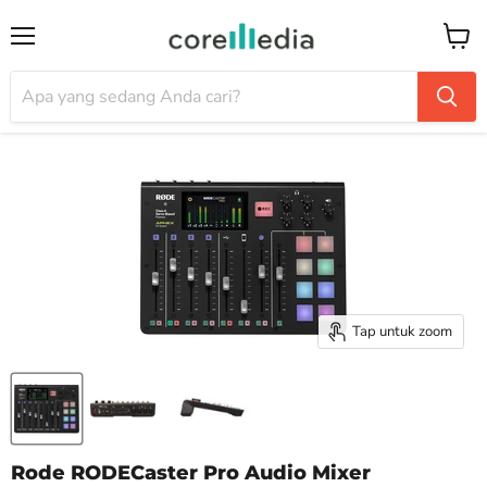
Menu
Keran
Tap untuk zoom
Rode RODECaster Pro Audio Mixer