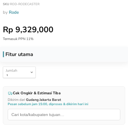
SKU
ROD-RODECASTER
by
Rode
Harga Special
Rp 9,329,000
Termasuk PPN 11%
Fitur utama
Jumlah
Cek Ongkir & Estimasi Tiba
Dikirim dari
Gudang Jakarta Barat
Pesan sebelum jam 15:00, diproses & dikirim hari ini