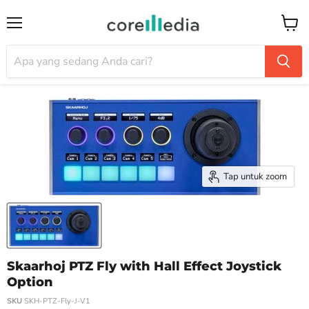
Menu
Keran
Tap untuk zoom
Skaarhoj PTZ Fly with Hall Effect Joystick
Option
SKU
SKH-PTZ-Fly-J-V1