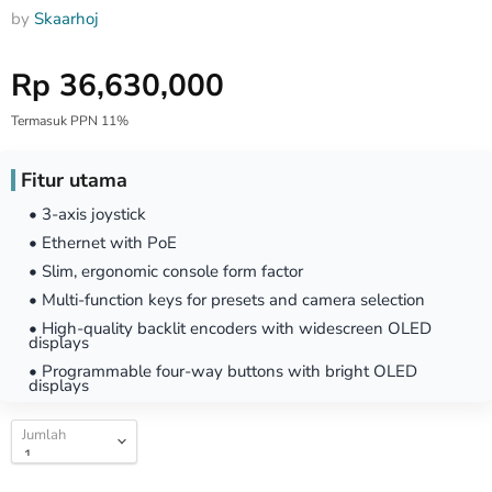
by
Skaarhoj
Harga Special
Rp 36,630,000
Termasuk PPN 11%
Fitur utama
• 3-axis joystick
• Ethernet with PoE
• Slim, ergonomic console form factor
• Multi-function keys for presets and camera selection
• High-quality backlit encoders with widescreen OLED
displays
• Programmable four-way buttons with bright OLED
displays
Jumlah