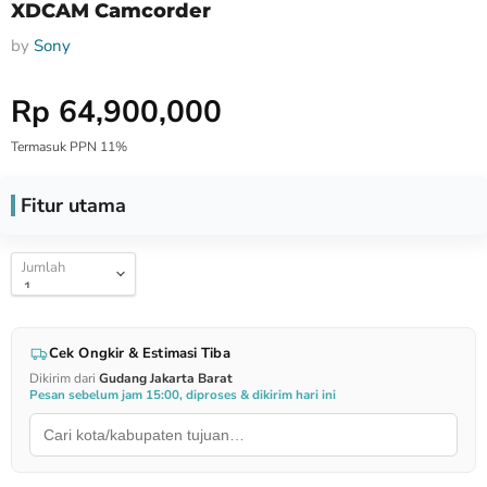
XDCAM Camcorder
by
Sony
Harga Special
Rp 64,900,000
Termasuk PPN 11%
Fitur utama
Jumlah
Cek Ongkir & Estimasi Tiba
Dikirim dari
Gudang Jakarta Barat
Pesan sebelum jam 15:00, diproses & dikirim hari ini