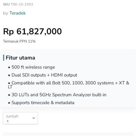
SKU
TRD-10-1953
by
Teradek
Harga Special
Rp 61,827,000
Termasuk PPN 11%
Fitur utama
• 500 ft wireless range
• Dual SDI outputs + HDMI output
• Compatible with all Bolt 500, 1000, 3000 systems + XT &
LT
• 3D LUTs and 5GHz Spectrum Analyzer built-in
• Supports timecode & metadata
Jumlah