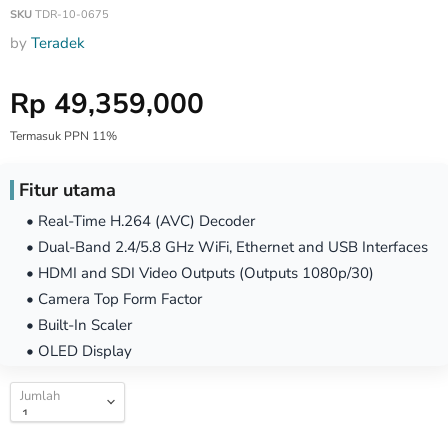
SKU
TDR-10-0675
by
Teradek
Harga Special
Rp 49,359,000
Termasuk PPN 11%
Fitur utama
• Real-Time H.264 (AVC) Decoder
• Dual-Band 2.4/5.8 GHz WiFi, Ethernet and USB Interfaces
• HDMI and SDI Video Outputs (Outputs 1080p/30)
• Camera Top Form Factor
• Built-In Scaler
• OLED Display
Jumlah