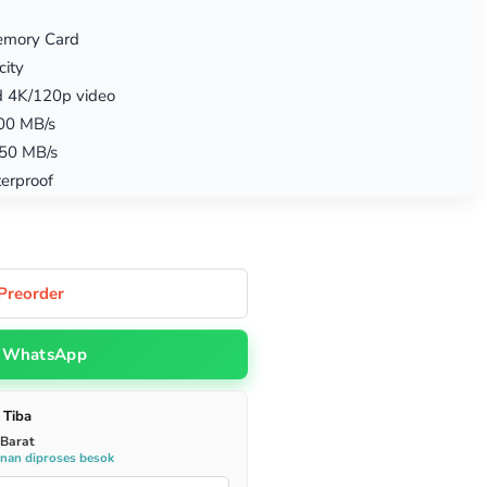
emory Card
ity
 4K/120p video
00 MB/s
550 MB/s
erproof
Preorder
WhatsApp
 Tiba
 Barat
anan diproses besok