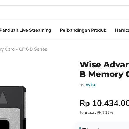
Panduan Live Streaming
Perbandingan Produk
Hardca
 Card - CFX-B Series
Wise Advan
B Memory C
by
Wise
Harga Special
Rp 10.434.0
Termasuk PPN 11%