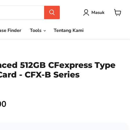
Masuk
Keranja
se Finder
Tools
Tentang Kami
ced 512GB CFexpress Type
ard - CFX-B Series
00