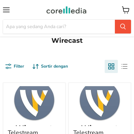
Menu
Keran
Wirecast
Filter
Sortir dengan
Telestream
Telestream