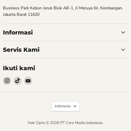
Business Park Kebon Jeruk Blok AB-1, Jl Meruya Ilir, Kembangan,
Jakarta Barat 11620
Informasi
Servis Kami
Ikuti kami
Follow
Follow
Follow
kami
kami
kami
Instagram
TikTok
YouTube
Bahasa
Indonesia
Hak Cipta © 2026 PT Core Media Indonesia.